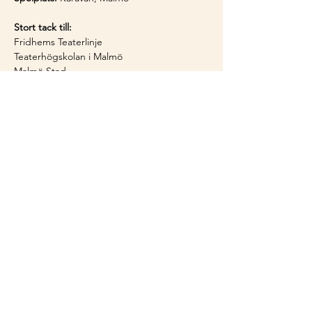
Stort tack till:
Fridhems Teaterlinje
Teaterhögskolan i Malmö
Malmö Stad
Malmö Opera
Olle och Ulla AB
Frågor?
 Vänligen kontakta 
info@teaterplana.se
Gruppbokning?
 Är ni 15 personer eller fler, 
vänligen mejla biljettansvarig 
elvin@teaterplana.se
 för mer information
Dela detta
evenemang