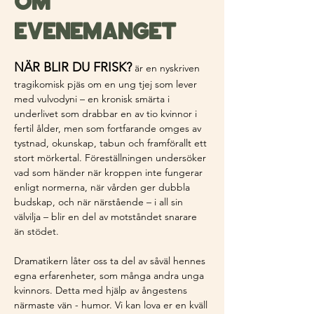
Om
evenemanget
NÄR BLIR DU FRISK?
 är en nyskriven 
tragikomisk pjäs om en ung tjej som lever 
med vulvodyni – en kronisk smärta i 
underlivet som drabbar en av tio kvinnor i 
fertil ålder, men som fortfarande omges av 
tystnad, okunskap, tabun och framförallt ett 
stort mörkertal. Föreställningen undersöker 
vad som händer när kroppen inte fungerar 
enligt normerna, när vården ger dubbla 
budskap, och när närstående – i all sin 
välvilja – blir en del av motståndet snarare 
än stödet. 
Dramatikern låter oss ta del av såväl hennes 
egna erfarenheter, som många andra unga 
kvinnors. Detta med hjälp av ångestens 
närmaste vän - humor. Vi kan lova er en kväll 