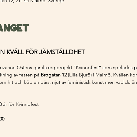
atan 12, 211 44 Malmö, Sverige
anget
 EN KVÄLL FÖR JÄMSTÄLLDHET
i Suzanne Ostens gamla regiprojekt ”Kvinnofest” som spelades på
lkning av festen på 
Brogatan 12
 (Lilla Bjurö) i Malmö. Kvällen k
m hit och köp en bärs, njut av feministisk konst men vad du än g
8 år för Kvinnofest
00