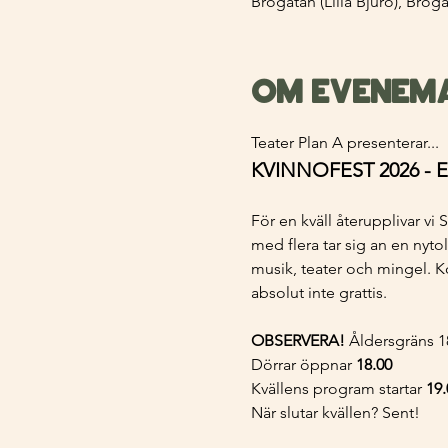
Brogatan (Lilla Bjurö), Brog
Om evenem
Teater Plan A presenterar...
KVINNOFEST 2026 -
För en kväll återupplivar v
med flera tar sig an en nyto
musik, teater och mingel. Ko
absolut inte grattis. 
OBSERVERA!
 Åldersgräns 1
Dörrar öppnar 
18.00
Kvällens program startar 
19.
När slutar kvällen? Sent!