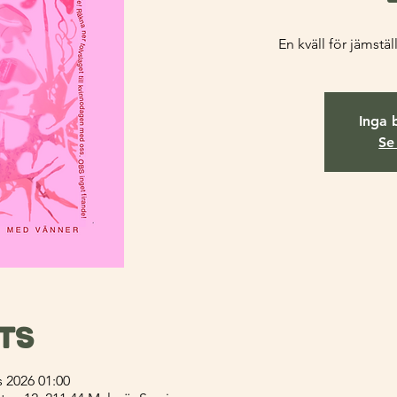
En kväll för jämstä
Inga b
Se
ats
s 2026 01:00