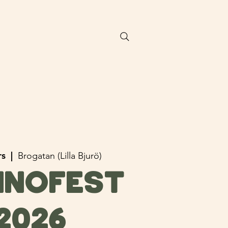
Biljetter
rs
  |  
Brogatan (Lilla Bjurö)
NNOFEST
2026