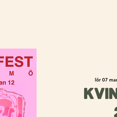
em
Föreställningar
Om oss
lör 07 ma
KVI